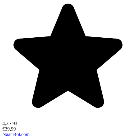
4,3
·
93
€39,99
Naar Bol.com