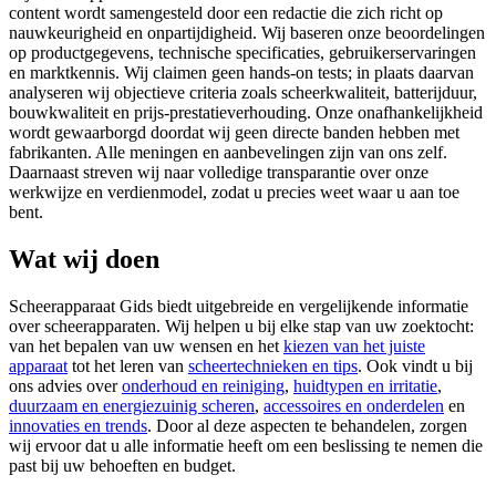
content wordt samengesteld door een redactie die zich richt op
nauwkeurigheid en onpartijdigheid. Wij baseren onze beoordelingen
op productgegevens, technische specificaties, gebruikerservaringen
en marktkennis. Wij claimen geen hands-on tests; in plaats daarvan
analyseren wij objectieve criteria zoals scheerkwaliteit, batterijduur,
bouwkwaliteit en prijs-prestatieverhouding. Onze onafhankelijkheid
wordt gewaarborgd doordat wij geen directe banden hebben met
fabrikanten. Alle meningen en aanbevelingen zijn van ons zelf.
Daarnaast streven wij naar volledige transparantie over onze
werkwijze en verdienmodel, zodat u precies weet waar u aan toe
bent.
Wat wij doen
Scheerapparaat Gids biedt uitgebreide en vergelijkende informatie
over scheerapparaten. Wij helpen u bij elke stap van uw zoektocht:
van het bepalen van uw wensen en het
kiezen van het juiste
apparaat
tot het leren van
scheertechnieken en tips
. Ook vindt u bij
ons advies over
onderhoud en reiniging
,
huidtypen en irritatie
,
duurzaam en energiezuinig scheren
,
accessoires en onderdelen
en
innovaties en trends
. Door al deze aspecten te behandelen, zorgen
wij ervoor dat u alle informatie heeft om een beslissing te nemen die
past bij uw behoeften en budget.