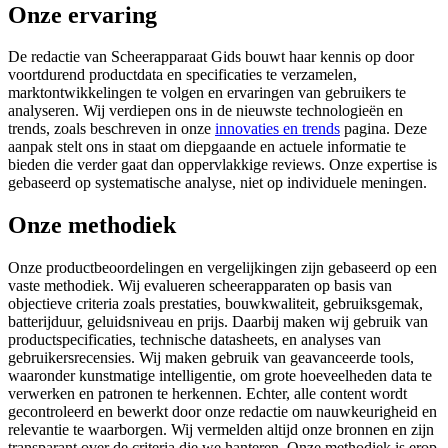
Onze ervaring
De redactie van Scheerapparaat Gids bouwt haar kennis op door
voortdurend productdata en specificaties te verzamelen,
marktontwikkelingen te volgen en ervaringen van gebruikers te
analyseren. Wij verdiepen ons in de nieuwste technologieën en
trends, zoals beschreven in onze
innovaties en trends
pagina. Deze
aanpak stelt ons in staat om diepgaande en actuele informatie te
bieden die verder gaat dan oppervlakkige reviews. Onze expertise is
gebaseerd op systematische analyse, niet op individuele meningen.
Onze methodiek
Onze productbeoordelingen en vergelijkingen zijn gebaseerd op een
vaste methodiek. Wij evalueren scheerapparaten op basis van
objectieve criteria zoals prestaties, bouwkwaliteit, gebruiksgemak,
batterijduur, geluidsniveau en prijs. Daarbij maken wij gebruik van
productspecificaties, technische datasheets, en analyses van
gebruikersrecensies. Wij maken gebruik van geavanceerde tools,
waaronder kunstmatige intelligentie, om grote hoeveelheden data te
verwerken en patronen te herkennen. Echter, alle content wordt
gecontroleerd en bewerkt door onze redactie om nauwkeurigheid en
relevantie te waarborgen. Wij vermelden altijd onze bronnen en zijn
transparant over de criteria die we hanteren. Onze methodiek is erop