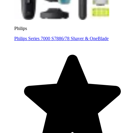
Philips
Philips Series 7000 S7886/78 Shaver & OneBlade