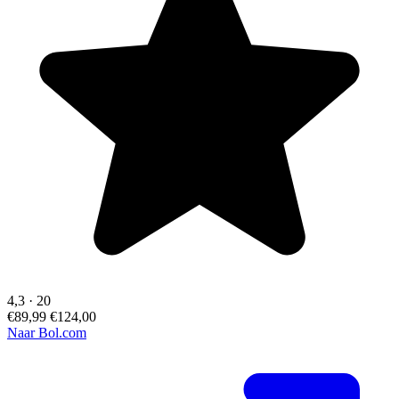
4,3
·
20
€89,99
€124,00
Naar Bol.com