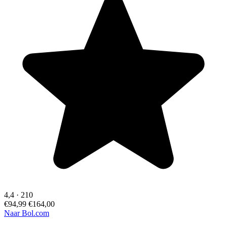
4,4
·
210
€94,99
€164,00
Naar Bol.com