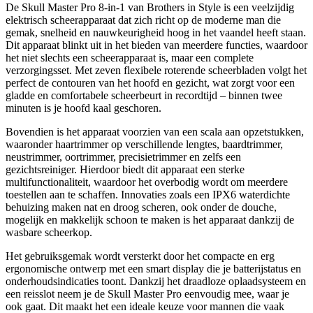
De Skull Master Pro 8-in-1 van Brothers in Style is een veelzijdig
elektrisch scheerapparaat dat zich richt op de moderne man die
gemak, snelheid en nauwkeurigheid hoog in het vaandel heeft staan.
Dit apparaat blinkt uit in het bieden van meerdere functies, waardoor
het niet slechts een scheerapparaat is, maar een complete
verzorgingsset. Met zeven flexibele roterende scheerbladen volgt het
perfect de contouren van het hoofd en gezicht, wat zorgt voor een
gladde en comfortabele scheerbeurt in recordtijd – binnen twee
minuten is je hoofd kaal geschoren.
Bovendien is het apparaat voorzien van een scala aan opzetstukken,
waaronder haartrimmer op verschillende lengtes, baardtrimmer,
neustrimmer, oortrimmer, precisietrimmer en zelfs een
gezichtsreiniger. Hierdoor biedt dit apparaat een sterke
multifunctionaliteit, waardoor het overbodig wordt om meerdere
toestellen aan te schaffen. Innovaties zoals een IPX6 waterdichte
behuizing maken nat en droog scheren, ook onder de douche,
mogelijk en makkelijk schoon te maken is het apparaat dankzij de
wasbare scheerkop.
Het gebruiksgemak wordt versterkt door het compacte en erg
ergonomische ontwerp met een smart display die je batterijstatus en
onderhoudsindicaties toont. Dankzij het draadloze oplaadsysteem en
een reisslot neem je de Skull Master Pro eenvoudig mee, waar je
ook gaat. Dit maakt het een ideale keuze voor mannen die vaak