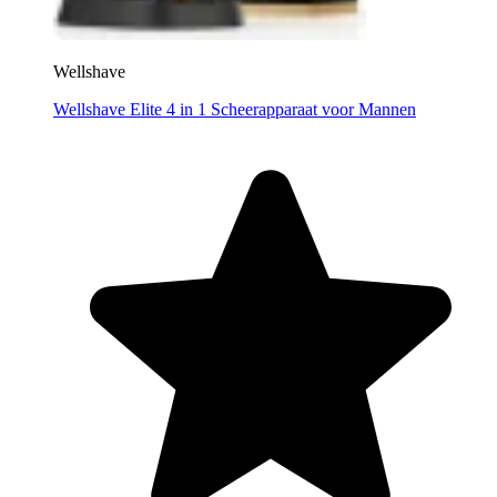
Wellshave
Wellshave Elite 4 in 1 Scheerapparaat voor Mannen