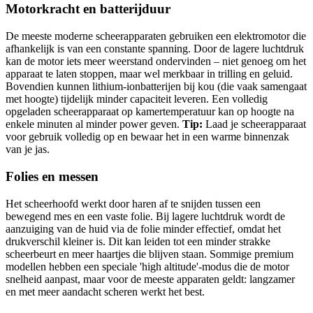
Motorkracht en batterijduur
De meeste moderne scheerapparaten gebruiken een elektromotor die
afhankelijk is van een constante spanning. Door de lagere luchtdruk
kan de motor iets meer weerstand ondervinden – niet genoeg om het
apparaat te laten stoppen, maar wel merkbaar in trilling en geluid.
Bovendien kunnen lithium-ionbatterijen bij kou (die vaak samengaat
met hoogte) tijdelijk minder capaciteit leveren. Een volledig
opgeladen scheerapparaat op kamertemperatuur kan op hoogte na
enkele minuten al minder power geven.
Tip:
Laad je scheerapparaat
voor gebruik volledig op en bewaar het in een warme binnenzak
van je jas.
Folies en messen
Het scheerhoofd werkt door haren af te snijden tussen een
bewegend mes en een vaste folie. Bij lagere luchtdruk wordt de
aanzuiging van de huid via de folie minder effectief, omdat het
drukverschil kleiner is. Dit kan leiden tot een minder strakke
scheerbeurt en meer haartjes die blijven staan. Sommige premium
modellen hebben een speciale 'high altitude'-modus die de motor
snelheid aanpast, maar voor de meeste apparaten geldt: langzamer
en met meer aandacht scheren werkt het best.