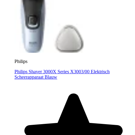
Philips
Philips Shaver 3000X Series X3003/00 Elektrisch
Scheerapparaat Blauw