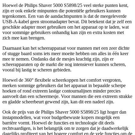
Hoewel de Philips Shaver 5000 S5898/25 veel sterke punten kent,
zijn er ook enkele minpunten die potentiële gebruikers kunnen
tegenkomen. Een van de aandachtspunten is dat de meegeleverde
USB-A-kabel geen stroomadapter bevat. Dit betekent dat je zelf een
geschikte adapter moet gebruiken om het apparaat op te laden, wat
voor sommige gebruikers onhandig kan zijn en extra kosten met
zich mee kan brengen.
Daarnaast kan het scheerapparaat voor mannen met een zeer dichte
of stugge baard soms iets meer moeite hebben om alles in één keer
mee te nemen. Ondanks dat de mesjes krachtig zijn, zijn er
scheerapparaten op de markt die nog intensiever kunnen scheren,
vooral bij lastig te scheren gebieden.
Hoewel de 360° flexibele scheerkoppen het comfort vergroten,
merken sommige gebruikers dat het apparaat in bepaalde scherpe
hoeken of rond extreem lastige contournalijnen minder precies
aanvoelt dan een scheermesje. Voor mannen die een extreem strakke
en gladde scheerbeurt gewend zijn, kan dit een nadeel zijn.
Ook de prijs van de Philips Shaver 5000 S5898/25 ligt hoger dan
instapmodellen, wat voor budgetbewuste kopers mogelijk een
barrière vormt. Hoewel de functies en technologie dit deels
rechtvaardigen, is het belangrijk om te zorgen dat je daadwerkelijk
dagelijks profiteert van het hogere comfort en de vele functies om de