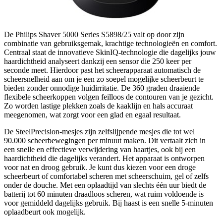
De Philips Shaver 5000 Series S5898/25 valt op door zijn
combinatie van gebruiksgemak, krachtige technologieën en comfort.
Centraal staat de innovatieve SkinIQ-technologie die dagelijks jouw
haardichtheid analyseert dankzij een sensor die 250 keer per
seconde meet. Hierdoor past het scheerapparaat automatisch de
scheersnelheid aan om je een zo soepel mogelijke scheerbeurt te
bieden zonder onnodige huidirritatie. De 360 graden draaiende
flexibele scheerkoppen volgen feilloos de contouren van je gezicht.
Zo worden lastige plekken zoals de kaaklijn en hals accuraat
meegenomen, wat zorgt voor een glad en egaal resultaat.
De SteelPrecision-mesjes zijn zelfslijpende mesjes die tot wel
90.000 scheerbewegingen per minuut maken. Dit vertaalt zich in
een snelle en effectieve verwijdering van haartjes, ook bij een
haardichtheid die dagelijks verandert. Het apparaat is ontworpen
voor nat en droog gebruik. Je kunt dus kiezen voor een droge
scheerbeurt of comfortabel scheren met scheerschuim, gel of zelfs
onder de douche. Met een oplaadtijd van slechts één uur biedt de
batterij tot 60 minuten draadloos scheren, wat ruim voldoende is
voor gemiddeld dagelijks gebruik. Bij haast is een snelle 5-minuten
oplaadbeurt ook mogelijk.