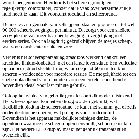
wordt meegenomen. Hierdoor is het scheren grondig en
tegelijkertijd comfortabel, zonder dat je vaak over hetzelfde stukje
huid hoeft te gaan. Dit voorkomt roodheid en scheerbrand.
De mesjes zijn gemaakt van zelfslijpend staal en produceren tot wel
90.000 scheerbewegingen per minuut. Dit zorgt voor een snellere
verwijdering van meer haar per beweging in vergelijking met
eerdere series. Ook na langdurig gebruik blijven de mesjes scherp,
wat voor consistente resultaten zorgt.
Verder is het scheerapparaatling draadloos werkend dankzij een
krachtige lithium-ionbatterij met een lange levensduur. Een volledige
oplaadbeurt duurt slechts 1 uur, waarmee je tot 60 minuten kunt
scheren – voldoende voor meerdere sessies. De mogelijkheid tot een
snelle oplaadbeurt van 5 minuten voor een enkele scheerbeurt is
bovendien ideaal voor last-minute gebruik.
Ook op het gebied van gebruiksgemak scoort dit model uitstekend.
Het scheerapparaat kan nat en droog worden gebruikt, wat
flexibiliteit biedt in de scheerroutine. Je kunt met schuim, gel of zelfs
onder de douche scheren, wat prettig is voor huidcomfort.
Bovendien is het apparaat makkelijk te reinigen dankzij de
openknop waarmee de scheerkoppen eenvoudig schoon te maken
zijn. Het heldere LED-display maakt het gebruik transparant en
overzichtelijk.