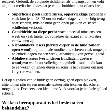
reageert. Gebruik de volgende richtlijnen als uitgangspunt en volg
altijd het medische advies dat je van je huidtherapeut of arts kreeg.
Superficiële peels (lichte zuren, oppervlakkige exfoliatie):
vaak kun je na 48–72 uur tot enkele dagen voorzichtig terug
naar scheren, mits de huid geen open plekken of sterke
schilfering vertoont.
Gemiddelde tot diepe peels:
wacht meestal minstens een
week en vaak langer tot volledige genezing en tot korstjes
verdwenen zijn.
Niet-ablatieve lasers (herstel dieper in de huid zonder
open wond):
bij minimale roodheid is scheren vaak mogelijk
na enkele dagen tot een week, afhankelijk van gevoeligheid.
Ablatieve lasers (verwijderen huidlagen, grotere
wondjes):
wacht tot volledige re-epithelialisatie — dit kan
twee weken of langer duren en soms is het veiliger om nog
langer te wachten.
Let op signalen van je huid: geen oozing, geen open plekken,
afgenomen pijn en een normale textuur zijn tekenen dat scheren
mogelijk is. Doe eerst een klein proefvlak voordat je het hele gebied
scheert.
Welke scheerapparaat is het beste na een
behandeling?