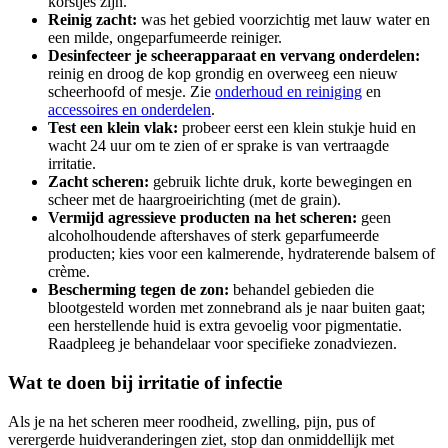
korstjes zijn.
Reinig zacht:
was het gebied voorzichtig met lauw water en
een milde, ongeparfumeerde reiniger.
Desinfecteer je scheerapparaat en vervang onderdelen:
reinig en droog de kop grondig en overweeg een nieuw
scheerhoofd of mesje. Zie
onderhoud en reiniging
en
accessoires en onderdelen
.
Test een klein vlak:
probeer eerst een klein stukje huid en
wacht 24 uur om te zien of er sprake is van vertraagde
irritatie.
Zacht scheren:
gebruik lichte druk, korte bewegingen en
scheer met de haargroeirichting (met de grain).
Vermijd agressieve producten na het scheren:
geen
alcoholhoudende aftershaves of sterk geparfumeerde
producten; kies voor een kalmerende, hydraterende balsem of
crème.
Bescherming tegen de zon:
behandel gebieden die
blootgesteld worden met zonnebrand als je naar buiten gaat;
een herstellende huid is extra gevoelig voor pigmentatie.
Raadpleeg je behandelaar voor specifieke zonadviezen.
Wat te doen bij irritatie of infectie
Als je na het scheren meer roodheid, zwelling, pijn, pus of
verergerde huidveranderingen ziet, stop dan onmiddellijk met