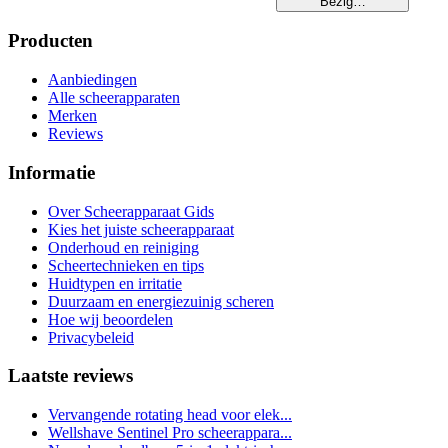
Bezig…
Producten
Aanbiedingen
Alle scheerapparaten
Merken
Reviews
Informatie
Over Scheerapparaat Gids
Kies het juiste scheerapparaat
Onderhoud en reiniging
Scheertechnieken en tips
Huidtypen en irritatie
Duurzaam en energiezuinig scheren
Hoe wij beoordelen
Privacybeleid
Laatste reviews
Vervangende rotating head voor elek...
Wellshave Sentinel Pro scheerappara...