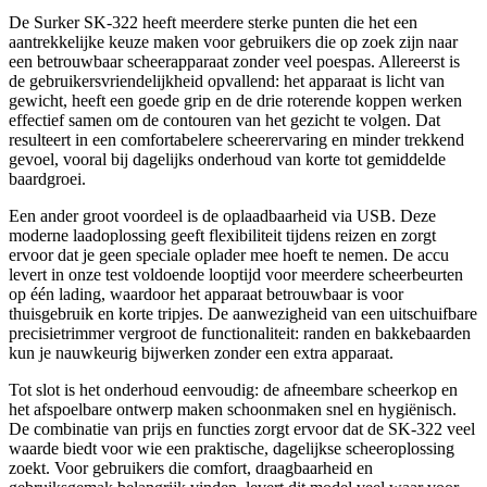
De Surker SK-322 heeft meerdere sterke punten die het een
aantrekkelijke keuze maken voor gebruikers die op zoek zijn naar
een betrouwbaar scheerapparaat zonder veel poespas. Allereerst is
de gebruikersvriendelijkheid opvallend: het apparaat is licht van
gewicht, heeft een goede grip en de drie roterende koppen werken
effectief samen om de contouren van het gezicht te volgen. Dat
resulteert in een comfortabelere scheerervaring en minder trekkend
gevoel, vooral bij dagelijks onderhoud van korte tot gemiddelde
baardgroei.
Een ander groot voordeel is de oplaadbaarheid via USB. Deze
moderne laadoplossing geeft flexibiliteit tijdens reizen en zorgt
ervoor dat je geen speciale oplader mee hoeft te nemen. De accu
levert in onze test voldoende looptijd voor meerdere scheerbeurten
op één lading, waardoor het apparaat betrouwbaar is voor
thuisgebruik en korte tripjes. De aanwezigheid van een uitschuifbare
precisietrimmer vergroot de functionaliteit: randen en bakkebaarden
kun je nauwkeurig bijwerken zonder een extra apparaat.
Tot slot is het onderhoud eenvoudig: de afneembare scheerkop en
het afspoelbare ontwerp maken schoonmaken snel en hygiënisch.
De combinatie van prijs en functies zorgt ervoor dat de SK-322 veel
waarde biedt voor wie een praktische, dagelijkse scheeroplossing
zoekt. Voor gebruikers die comfort, draagbaarheid en