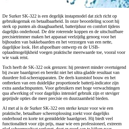
De Surker SK-322 is een degelijk instapmodel dat zich richt op
gebruiksgemak en betaalbaarheid. In onze beoordeling scoort hij
sterk op punten als draagbaarheid, batterijduur en comfort tijdens
dagelijks onderhoud. De drie roterende koppen en de uitschuifbare
precisietrimmer maken het apparaat veelzijdig genoeg voor het
bijhouden van bakkebaarden en het verzorgen van een nette,
dagelijkse look. Het afspoelbare ontwerp en de USB-
oplaadmogelijkheid voegen praktische meerwaarde toe, vooral voor
wie vaak reist.
Toch heeft de SK-322 ook grenzen: hij presteert minder overtuigend
bij zware baardgroei en bereikt niet het ultra-gladde resultaat van
duurdere foil-scheerapparaten. De deels kunststof bouw en het
ontbreken van een duidelijke proportionele batterij-indicator zijn
extra aandachtspunten. Voor gebruikers met hoge verwachtingen
qua afwerking of voor dagelijks intensief gebruik zijn er steviger
geprijsde opties die meer precisie en duurzaamheid bieden.
Al met al is de Surker SK-322 een sterke keuze voor wie een
praktische, betaalbare scheeroplossing zoekt voor dagelijks
onderhoud en korte tot gemiddelde baardgroei. Hij biedt veel
functionaliteit voor zijn prijs, maar wie een professioneel, extreem
glad scheerresultaat verlangt, doet er goed aan te kijken naar