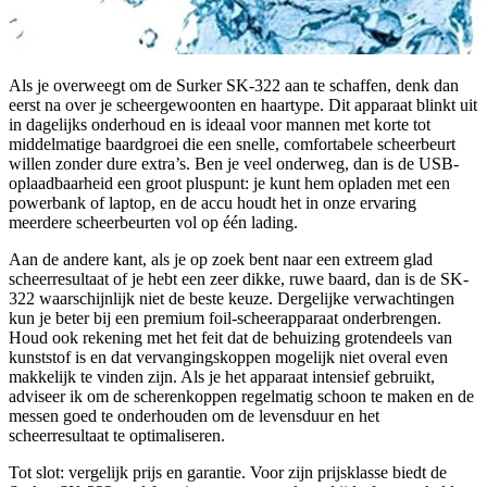
Als je overweegt om de Surker SK-322 aan te schaffen, denk dan
eerst na over je scheergewoonten en haartype. Dit apparaat blinkt uit
in dagelijks onderhoud en is ideaal voor mannen met korte tot
middelmatige baardgroei die een snelle, comfortabele scheerbeurt
willen zonder dure extra’s. Ben je veel onderweg, dan is de USB-
oplaadbaarheid een groot pluspunt: je kunt hem opladen met een
powerbank of laptop, en de accu houdt het in onze ervaring
meerdere scheerbeurten vol op één lading.
Aan de andere kant, als je op zoek bent naar een extreem glad
scheerresultaat of je hebt een zeer dikke, ruwe baard, dan is de SK-
322 waarschijnlijk niet de beste keuze. Dergelijke verwachtingen
kun je beter bij een premium foil-scheerapparaat onderbrengen.
Houd ook rekening met het feit dat de behuizing grotendeels van
kunststof is en dat vervangingskoppen mogelijk niet overal even
makkelijk te vinden zijn. Als je het apparaat intensief gebruikt,
adviseer ik om de scherenkoppen regelmatig schoon te maken en de
messen goed te onderhouden om de levensduur en het
scheerresultaat te optimaliseren.
Tot slot: vergelijk prijs en garantie. Voor zijn prijsklasse biedt de