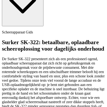
Scheerapparaat Gids
Surker SK-322: betaalbare, oplaadbare
scheeroplossing voor dagelijks onderhoud
De Surker SK-322 presenteert zich als een professioneel ogend,
oplaadbaar scheerapparaat dat zich richt op gebruiksgemak en
onderhoudsgemak voor de prijsbewuste consument. Met drie
roterende scheerkoppen en een uitschuifbare trimmer belooft hij een
comfortabele styling van baard en snor, plus een schone look zonder
veel gedoe. Tijdens onze tests viel vooral de lange accuduur en de
USB-oplaadmogelijkheid op: je bent niet gebonden aan een
specifieke oplader en de machine is snel inzetbaar. De behuizing ligt
prettig in de hand en het schoonmaken onder de kraan gaat
eenvoudig dankzij het afspoelbare ontwerp. Echter, voor wie een
glashelder glad scheerresultaat nastreeft of zeer dikke stoppels heeft,
biedt de SK-322 minder agressieve prestaties dan duurdere foil- of