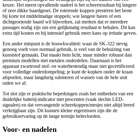
keuze. Het meest opvallende nadeel is het scheerresultaat bij langere
of zeer dikke baardgroei. De roterende koppen presteren het beste
bij korte tot middelmatige stoppels; wie langere haren of een
dichtgroeiende baard wil bijwerken, zal merken dat er meerdere
passages nodig zijn om een gelijkmatig resultaat te behalen. Dit kan
extra tijd kosten en bij intensief gebruik meer kans op irritatie geven.
Een ander minpunt is de bouwkwaliteit: waar de SK-322 stevig
genoeg voelt voor normaal gebruik, is veel van de behuizing van
kunststof gemaakt. Dat maakt hem licht, maar minder robuust dan
premium modellen met metalen onderdelen. Daarnaast is het
apparaat zwartrond stof- en waterbestendig maar niet gecertificeerd
voor volledige onderdompeling; je kunt de kopken onder de kraan
afspoelen, maar langdurig submeren of wassen van de hele unit
raden we af.
Tot slot zijn er praktische beperkingen zoals het ontbreken van een
duidelijke batterij-indicator met procenten (vaak slechts LED-
signalen) en dat vervangende scheerkoppen/mesjes niet altijd breed
verkrijgbaar zijn. Dit kunnen kleine ergernissen zijn die de
gebruikservaring op de lange termijn beïnvloeden.
Voor- en nadelen