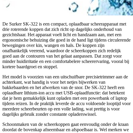
De Surker SK-322 is een compact, oplaadbaar scheerapparaat met
drie roterende koppen dat zich richt op dagelijks onderhoud van
gezichtshaar. Het apparaat voelt licht en handzaam aan, met een
ergonomische behuizing die goed in de hand ligt tijdens circulerende
bewegingen over kin, wangen en hals. De koppen zijn
onafhankelijk veerend, waardoor de scheerkoppen zich redelijk
goed aan de contouren van het gelaat aanpassen. Dat zorgt voor
minder huidirritatie en een comfortabelere scheerervaring, vooral bij
kortere baardgroei en stoppel.
Het model is voorzien van een uitschuifbare precisietrimmer aan de
achterkant, wat handig is voor het netjes bijwerken van
bakkebaarden en het afwerken van de snor. De SK-322 heeft een
oplaadbare lithium-ion accu met USB-oplaadfunctie: dat betekent
dat je hem gemakkelijk kunt opladen met een powerbank of laptop
tijdens reizen. In de praktijk leverde de accu voldoende looptijd voor
meerdere scheerbeurten op een volle lading, wat prettig is voor
dagelijks gebruik zonder constante opladerswissel.
Schoonmaken van de scheerkoppen gaat eenvoudig onder de kraan
doordat de bovenkap afneembaar en afspoelbaar is. Wel merken we