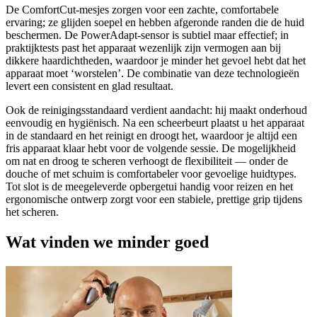
De ComfortCut-mesjes zorgen voor een zachte, comfortabele
ervaring; ze glijden soepel en hebben afgeronde randen die de huid
beschermen. De PowerAdapt-sensor is subtiel maar effectief; in
praktijktests past het apparaat wezenlijk zijn vermogen aan bij
dikkere haardichtheden, waardoor je minder het gevoel hebt dat het
apparaat moet ‘worstelen’. De combinatie van deze technologieën
levert een consistent en glad resultaat.
Ook de reinigingsstandaard verdient aandacht: hij maakt onderhoud
eenvoudig en hygiënisch. Na een scheerbeurt plaatst u het apparaat
in de standaard en het reinigt en droogt het, waardoor je altijd een
fris apparaat klaar hebt voor de volgende sessie. De mogelijkheid
om nat en droog te scheren verhoogt de flexibiliteit — onder de
douche of met schuim is comfortabeler voor gevoelige huidtypes.
Tot slot is de meegeleverde opbergetui handig voor reizen en het
ergonomische ontwerp zorgt voor een stabiele, prettige grip tijdens
het scheren.
Wat vinden we minder goed