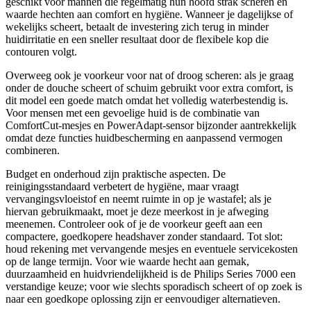
geschikt voor mannen die regelmatig hun hoofd strak scheren en
waarde hechten aan comfort en hygiëne. Wanneer je dagelijkse of
wekelijks scheert, betaalt de investering zich terug in minder
huidirritatie en een sneller resultaat door de flexibele kop die
contouren volgt.
Overweeg ook je voorkeur voor nat of droog scheren: als je graag
onder de douche scheert of schuim gebruikt voor extra comfort, is
dit model een goede match omdat het volledig waterbestendig is.
Voor mensen met een gevoelige huid is de combinatie van
ComfortCut-mesjes en PowerAdapt-sensor bijzonder aantrekkelijk
omdat deze functies huidbescherming en aanpassend vermogen
combineren.
Budget en onderhoud zijn praktische aspecten. De
reinigingsstandaard verbetert de hygiëne, maar vraagt
vervangingsvloeistof en neemt ruimte in op je wastafel; als je
hiervan gebruikmaakt, moet je deze meerkost in je afweging
meenemen. Controleer ook of je de voorkeur geeft aan een
compactere, goedkopere headshaver zonder standaard. Tot slot:
houd rekening met vervangende mesjes en eventuele servicekosten
op de lange termijn. Voor wie waarde hecht aan gemak,
duurzaamheid en huidvriendelijkheid is de Philips Series 7000 een
verstandige keuze; voor wie slechts sporadisch scheert of op zoek is
naar een goedkope oplossing zijn er eenvoudiger alternatieven.