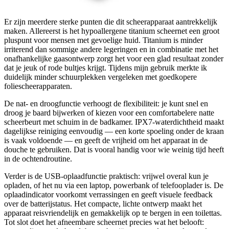
Er zijn meerdere sterke punten die dit scheerapparaat aantrekkelijk
maken. Allereerst is het hypoallergene titanium scheernet een groot
pluspunt voor mensen met gevoelige huid. Titanium is minder
irriterend dan sommige andere legeringen en in combinatie met het
onafhankelijke gaasontwerp zorgt het voor een glad resultaat zonder
dat je jeuk of rode bultjes krijgt. Tijdens mijn gebruik merkte ik
duidelijk minder schuurplekken vergeleken met goedkopere
foliescheerapparaten.
De nat- en droogfunctie verhoogt de flexibiliteit: je kunt snel en
droog je baard bijwerken of kiezen voor een comfortabelere natte
scheerbeurt met schuim in de badkamer. IPX7-waterdichtheid maakt
dagelijkse reiniging eenvoudig — een korte spoeling onder de kraan
is vaak voldoende — en geeft de vrijheid om het apparaat in de
douche te gebruiken. Dat is vooral handig voor wie weinig tijd heeft
in de ochtendroutine.
Verder is de USB-oplaadfunctie praktisch: vrijwel overal kun je
opladen, of het nu via een laptop, powerbank of telefooplader is. De
oplaadindicator voorkomt verrassingen en geeft visuele feedback
over de batterijstatus. Het compacte, lichte ontwerp maakt het
apparaat reisvriendelijk en gemakkelijk op te bergen in een toilettas.
Tot slot doet het afneembare scheernet precies wat het belooft: