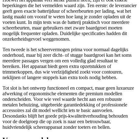
beperkingen die het vermelden waard zijn. Ten eerste: de leverancier
geeft geen exacte batterijduur of scheerbeurten per lading, wat het
lastig maakt om vooraf te weten hoe lang je zonder opladen uit de
voeten kunt. In mijn tests was de batterij praktisch voor meerdere
scheerbeurten, maar gebruikers met zware baardgroei moeten
mogelijk frequenter opladen. Duidelijke specificaties hadden dit
onzekerheidsgevoel weggenomen.
Ten tweede is het scheervermogen prima voor normaal dagelijks
onderhoud, maar bij zeer dicht- of stugge baardgroei kan het soms
meerdere passages vergen om een volledig glad resultaat te
bereiken. Het apparaat biedt geen extra opzetstukken of
trimmerkoppen, dus wie veelzijdigheid zoekt voor contouren,
neklijnen of langere stoppels kan extra tools nodig hebben.
Tot slot is het ontwerp functioneel en compact, maar geen luxueuze
afwerking of ergonomische elementen die premium modellen
onderscheiden. Voor wie veel waarde hecht aan een robuuste
metalen behuizing, uitgebreide garantiedekking of professionele
accessoires zal dit model wellicht iets te basic aanvoelen.
Desondanks blijft het goede prijs-kwaliteitverhouding behouden
voor de doelgroep die op zoek is naar een betrouwbaar,
huidvriendelijk scheerapparaat zonder toeters en bellen.