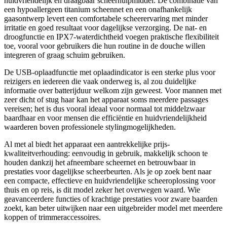
huidvriendelijk en draagbaar scheerhulpmiddel. De combinatie van
een hypoallergeen titanium scheennet en een onafhankelijk
gaasontwerp levert een comfortabele scheerervaring met minder
irritatie en goed resultaat voor dagelijkse verzorging. De nat- en
droogfunctie en IPX7-waterdichtheid voegen praktische flexibiliteit
toe, vooral voor gebruikers die hun routine in de douche willen
integreren of graag schuim gebruiken.
De USB-oplaadfunctie met oplaadindicator is een sterke plus voor
reizigers en iedereen die vaak onderweg is, al zou duidelijke
informatie over batterijduur welkom zijn geweest. Voor mannen met
zeer dicht of stug haar kan het apparaat soms meerdere passages
vereisen; het is dus vooral ideaal voor normaal tot middelzwaar
baardhaar en voor mensen die efficiëntie en huidvriendelijkheid
waarderen boven professionele stylingmogelijkheden.
Al met al biedt het apparaat een aantrekkelijke prijs-
kwaliteitverhouding: eenvoudig in gebruik, makkelijk schoon te
houden dankzij het afneembare scheernet en betrouwbaar in
prestaties voor dagelijkse scheerbeurten. Als je op zoek bent naar
een compacte, effectieve en huidvriendelijke scheeroplossing voor
thuis en op reis, is dit model zeker het overwegen waard. Wie
geavanceerdere functies of krachtige prestaties voor zware baarden
zoekt, kan beter uitwijken naar een uitgebreider model met meerdere
koppen of trimmeraccessoires.