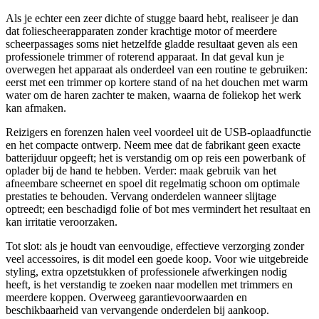
Als je echter een zeer dichte of stugge baard hebt, realiseer je dan
dat foliescheerapparaten zonder krachtige motor of meerdere
scheerpassages soms niet hetzelfde gladde resultaat geven als een
professionele trimmer of roterend apparaat. In dat geval kun je
overwegen het apparaat als onderdeel van een routine te gebruiken:
eerst met een trimmer op kortere stand of na het douchen met warm
water om de haren zachter te maken, waarna de foliekop het werk
kan afmaken.
Reizigers en forenzen halen veel voordeel uit de USB-oplaadfunctie
en het compacte ontwerp. Neem mee dat de fabrikant geen exacte
batterijduur opgeeft; het is verstandig om op reis een powerbank of
oplader bij de hand te hebben. Verder: maak gebruik van het
afneembare scheernet en spoel dit regelmatig schoon om optimale
prestaties te behouden. Vervang onderdelen wanneer slijtage
optreedt; een beschadigd folie of bot mes vermindert het resultaat en
kan irritatie veroorzaken.
Tot slot: als je houdt van eenvoudige, effectieve verzorging zonder
veel accessoires, is dit model een goede koop. Voor wie uitgebreide
styling, extra opzetstukken of professionele afwerkingen nodig
heeft, is het verstandig te zoeken naar modellen met trimmers en
meerdere koppen. Overweeg garantievoorwaarden en
beschikbaarheid van vervangende onderdelen bij aankoop.