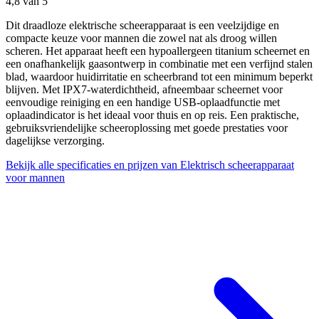
4,8
van 5
Dit draadloze elektrische scheerapparaat is een veelzijdige en
compacte keuze voor mannen die zowel nat als droog willen
scheren. Het apparaat heeft een hypoallergeen titanium scheernet en
een onafhankelijk gaasontwerp in combinatie met een verfijnd stalen
blad, waardoor huidirritatie en scheerbrand tot een minimum beperkt
blijven. Met IPX7-waterdichtheid, afneembaar scheernet voor
eenvoudige reiniging en een handige USB-oplaadfunctie met
oplaadindicator is het ideaal voor thuis en op reis. Een praktische,
gebruiksvriendelijke scheeroplossing met goede prestaties voor
dagelijkse verzorging.
Bekijk alle specificaties en prijzen van Elektrisch scheerapparaat
voor mannen