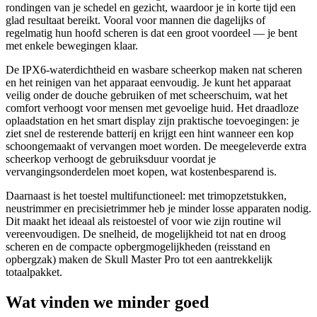
rondingen van je schedel en gezicht, waardoor je in korte tijd een
glad resultaat bereikt. Vooral voor mannen die dagelijks of
regelmatig hun hoofd scheren is dat een groot voordeel — je bent
met enkele bewegingen klaar.
De IPX6-waterdichtheid en wasbare scheerkop maken nat scheren
en het reinigen van het apparaat eenvoudig. Je kunt het apparaat
veilig onder de douche gebruiken of met scheerschuim, wat het
comfort verhoogt voor mensen met gevoelige huid. Het draadloze
oplaadstation en het smart display zijn praktische toevoegingen: je
ziet snel de resterende batterij en krijgt een hint wanneer een kop
schoongemaakt of vervangen moet worden. De meegeleverde extra
scheerkop verhoogt de gebruiksduur voordat je
vervangingsonderdelen moet kopen, wat kostenbesparend is.
Daarnaast is het toestel multifunctioneel: met trimopzetstukken,
neustrimmer en precisietrimmer heb je minder losse apparaten nodig.
Dit maakt het ideaal als reistoestel of voor wie zijn routine wil
vereenvoudigen. De snelheid, de mogelijkheid tot nat en droog
scheren en de compacte opbergmogelijkheden (reisstand en
opbergzak) maken de Skull Master Pro tot een aantrekkelijk
totaalpakket.
Wat vinden we minder goed