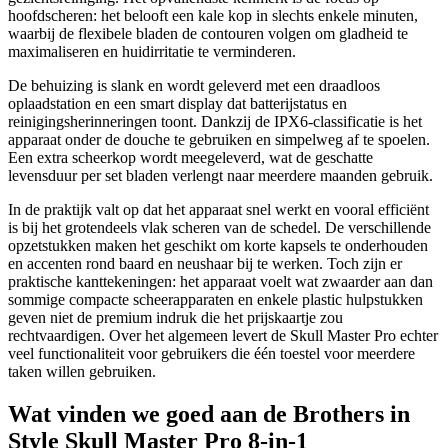
hoofdscheren: het belooft een kale kop in slechts enkele minuten,
waarbij de flexibele bladen de contouren volgen om gladheid te
maximaliseren en huidirritatie te verminderen.
De behuizing is slank en wordt geleverd met een draadloos
oplaadstation en een smart display dat batterijstatus en
reinigingsherinneringen toont. Dankzij de IPX6-classificatie is het
apparaat onder de douche te gebruiken en simpelweg af te spoelen.
Een extra scheerkop wordt meegeleverd, wat de geschatte
levensduur per set bladen verlengt naar meerdere maanden gebruik.
In de praktijk valt op dat het apparaat snel werkt en vooral efficiënt
is bij het grotendeels vlak scheren van de schedel. De verschillende
opzetstukken maken het geschikt om korte kapsels te onderhouden
en accenten rond baard en neushaar bij te werken. Toch zijn er
praktische kanttekeningen: het apparaat voelt wat zwaarder aan dan
sommige compacte scheerapparaten en enkele plastic hulpstukken
geven niet de premium indruk die het prijskaartje zou
rechtvaardigen. Over het algemeen levert de Skull Master Pro echter
veel functionaliteit voor gebruikers die één toestel voor meerdere
taken willen gebruiken.
Wat vinden we goed aan de Brothers in
Style Skull Master Pro 8-in-1