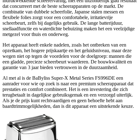
indrukwekkende scheerervaring, met een uitzonderlijk glad resultaat
dat concurreert met de beste scheerapparaten op de markt. De
combinatie van dubbele scheerfolie, Japanse stalen messen en
flexibele folies zorgt voor een comfortabele, irritatievrije
scheerbeurt, zelfs bij dagelijks gebruik. De lange batterijduur,
snellaadfunctie en waterdichte behuizing maken het een veelzijdige
metgezel voor thuis en onderweg.
Het apparaat heeft enkele nadelen, zoals het ontbreken van een
opzetkam, het hogere prijskaartje en het geluidsniveau, maar deze
wegen niet op tegen de voordelen voor de doelgroep: mannen die
een gladde, precieze scheerbeurt waarderen. De bouwkwaliteit en
garantie van 3 jaar bieden vertrouwen in de duurzaamheid.
Al met al is de BaByliss Super-X Metal Series FS996DE een
aanrader voor wie op zoek is naar een premium scheerapparaat dat
prestaties en comfort combineert. Het is een investering die zich
terugbetaalt in dagelijkse gebruiksgemak en een verzorgd uiterlijk.
Als je de prijs kunt rechtvaardigen en geen behoefte hebt aan
baardtrimmogelijkheden, dan is dit apparaat een uitstekende keuze.