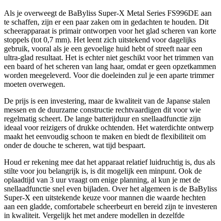
Als je overweegt de BaByliss Super-X Metal Series FS996DE aan
te schaffen, zijn er een paar zaken om in gedachten te houden. Dit
scheerapparaat is primair ontworpen voor het glad scheren van korte
stoppels (tot 0,7 mm). Het leent zich uitstekend voor dagelijks
gebruik, vooral als je een gevoelige huid hebt of streeft naar een
ultra-glad resultaat. Het is echter niet geschikt voor het trimmen van
een baard of het scheren van lang haar, omdat er geen opzetkammen
worden meegeleverd. Voor die doeleinden zul je een aparte trimmer
moeten overwegen.
De prijs is een investering, maar de kwaliteit van de Japanse stalen
messen en de duurzame constructie rechtvaardigen dit voor wie
regelmatig scheert. De lange batterijduur en snellaadfunctie zijn
ideaal voor reizigers of drukke ochtenden. Het waterdichte ontwerp
maakt het eenvoudig schoon te maken en biedt de flexibiliteit om
onder de douche te scheren, wat tijd bespaart.
Houd er rekening mee dat het apparaat relatief luidruchtig is, dus als
stilte voor jou belangrijk is, is dit mogelijk een minpunt. Ook de
oplaadtijd van 3 uur vraagt om enige planning, al kun je met de
snellaadfunctie snel even bijladen. Over het algemeen is de BaByliss
Super-X een uitstekende keuze voor mannen die waarde hechten
aan een gladde, comfortabele scheerbeurt en bereid zijn te investeren
in kwaliteit. Vergelijk het met andere modellen in dezelfde