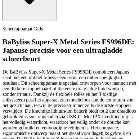
Scheerapparaat Gids
BaByliss Super-X Metal Series FS996DE:
Japanse precisie voor een ultragladde
scheerbeurt
De BaByliss Super-X Metal Series FS996DE combineert Japans
staal met een dubbel foliesysteem voor een onberispelijk glad
resultaat. Dit scheerapparaat is speciaal ontworpen voor mannen met
een dikkere stoppelbaard of die een extra gladde huid wensen,
zonder irritatie. Dankzij de flexibele folies en het 3-bladige
snijsysteem past het apparaat zich moeiteloos aan de contouren van
het gezicht aan, terwijl de precisietrimmer zelfs de kortste stoppels
verwijdert. De krachtige lithium-ion batterij biedt tot 2 uur draadloos
gebruik en is snel opgeladen via USB-C. Met IPX7-certificering is
het volledig waterdicht, waardoor het veilig onder de douche kan
worden gebruikt en eenvoudig te reinigen is. Het compacte,
ergonomische ontwerp maakt het ideaal voor dagelijks gebruik en
reizen. De BaByliss Super-X is een investering in kwaliteit en