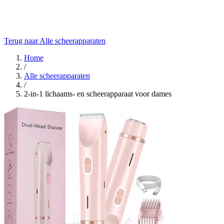
Terug naar Alle scheerapparaten
Home
/
Alle scheerapparaten
/
2-in-1 lichaams- en scheerapparaat voor dames