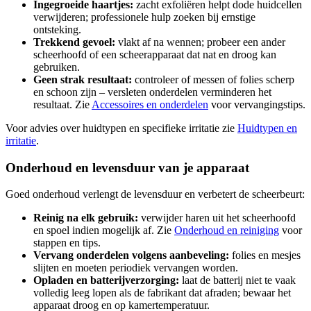
Ingegroeide haartjes:
zacht exfoliëren helpt dode huidcellen
verwijderen; professionele hulp zoeken bij ernstige
ontsteking.
Trekkend gevoel:
vlakt af na wennen; probeer een ander
scheerhoofd of een scheerapparaat dat nat en droog kan
gebruiken.
Geen strak resultaat:
controleer of messen of folies scherp
en schoon zijn – versleten onderdelen verminderen het
resultaat. Zie
Accessoires en onderdelen
voor vervangingstips.
Voor advies over huidtypen en specifieke irritatie zie
Huidtypen en
irritatie
.
Onderhoud en levensduur van je apparaat
Goed onderhoud verlengt de levensduur en verbetert de scheerbeurt:
Reinig na elk gebruik:
verwijder haren uit het scheerhoofd
en spoel indien mogelijk af. Zie
Onderhoud en reiniging
voor
stappen en tips.
Vervang onderdelen volgens aanbeveling:
folies en mesjes
slijten en moeten periodiek vervangen worden.
Opladen en batterijverzorging:
laat de batterij niet te vaak
volledig leeg lopen als de fabrikant dat afraden; bewaar het
apparaat droog en op kamertemperatuur.