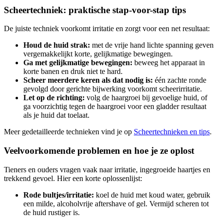
Scheertechniek: praktische stap-voor-stap tips
De juiste techniek voorkomt irritatie en zorgt voor een net resultaat:
Houd de huid strak:
met de vrije hand lichte spanning geven
vergemakkelijkt korte, gelijkmatige bewegingen.
Ga met gelijkmatige bewegingen:
beweeg het apparaat in
korte banen en druk niet te hard.
Scheer meerdere keren als dat nodig is:
één zachte ronde
gevolgd door gerichte bijwerking voorkomt scheerirritatie.
Let op de richting:
volg de haargroei bij gevoelige huid, of
ga voorzichtig tegen de haargroei voor een gladder resultaat
als je huid dat toelaat.
Meer gedetailleerde technieken vind je op
Scheertechnieken en tips
.
Veelvoorkomende problemen en hoe je ze oplost
Tieners en ouders vragen vaak naar irritatie, ingegroeide haartjes en
trekkend gevoel. Hier een korte oplossenlijst:
Rode bultjes/irritatie:
koel de huid met koud water, gebruik
een milde, alcoholvrije aftershave of gel. Vermijd scheren tot
de huid rustiger is.