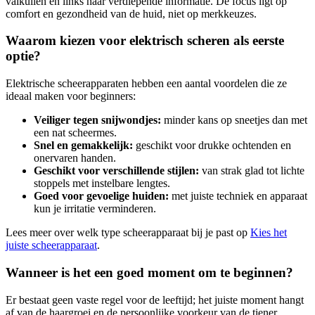
valkuilen en links naar verdiepende informatie. De focus ligt op
comfort en gezondheid van de huid, niet op merkkeuzes.
Waarom kiezen voor elektrisch scheren als eerste
optie?
Elektrische scheerapparaten hebben een aantal voordelen die ze
ideaal maken voor beginners:
Veiliger tegen snijwondjes:
minder kans op sneetjes dan met
een nat scheermes.
Snel en gemakkelijk:
geschikt voor drukke ochtenden en
onervaren handen.
Geschikt voor verschillende stijlen:
van strak glad tot lichte
stoppels met instelbare lengtes.
Goed voor gevoelige huiden:
met juiste techniek en apparaat
kun je irritatie verminderen.
Lees meer over welk type scheerapparaat bij je past op
Kies het
juiste scheerapparaat
.
Wanneer is het een goed moment om te beginnen?
Er bestaat geen vaste regel voor de leeftijd; het juiste moment hangt
af van de haargroei en de persoonlijke voorkeur van de tiener.